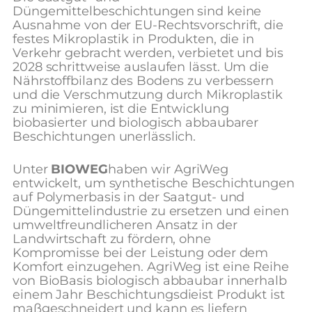
Düngemittelbeschichtungen sind keine
Ausnahme von der EU-Rechtsvorschrift, die
festes Mikroplastik in Produkten, die in
Verkehr gebracht werden, verbietet und bis
2028 schrittweise auslaufen lässt.
Um die
Nährstoffbilanz des Bodens zu verbessern
und die Verschmutzung durch Mikroplastik
zu minimieren, ist die Entwicklung
biobasierter und biologisch abbaubarer
Beschichtungen unerlässlich.
Unter
BIOWEG
haben wir AgriWeg
entwickelt, um synthetische Beschichtungen
auf Polymerbasis in der Saatgut- und
Düngemittelindustrie zu ersetzen und einen
umweltfreundlicheren Ansatz in der
Landwirtschaft zu fördern, ohne
Kompromisse bei der Leistung oder dem
Komfort einzugehen. AgriWeg
ist eine Reihe
von Bio
Basis
biologisch abbaubar innerhalb
einem Jahr
Beschichtung
s
die
ist
Produkt ist
maßgeschneidert
und
kann es liefern