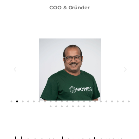
COO & Gründer
-
--