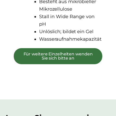
Besteht aus mikrobieller
Mikrozellulose
Stall in
W
ide
R
ange von
pH
Unlöslich; bildet ein Gel
Wasseraufnahmekapazität
Für weitere Einzelheiten wenden
Sie sich bitte an