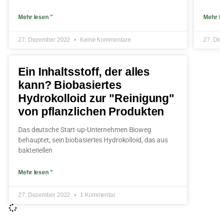
Mehr lesen "
Mehr 
27. Dezember 2022
Keine Kommentare
27. D
Ein Inhaltsstoff, der alles
kann? Biobasiertes
Hydrokolloid zur "Reinigung"
von pflanzlichen Produkten
Das deutsche Start-up-Unternehmen Bioweg
behauptet, sein biobasiertes Hydrokolloid, das aus
bakteriellen
Mehr lesen "
27. Dezember 2022
1 Kommentar