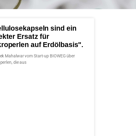
llulosekapseln sind ein
ekter Ersatz für
roperlen auf Erdölbasis".
eek Mahalwar vom Start-up BIOWEG über
perlen, die aus